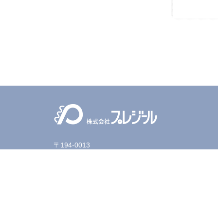
〒194-0013
東京都町田市原町田1-13-1
町田ハイツ壱番館ビル１
TEL : 042-732-5112 FAX : 042-732-5113